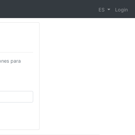
ES
Login
iones para